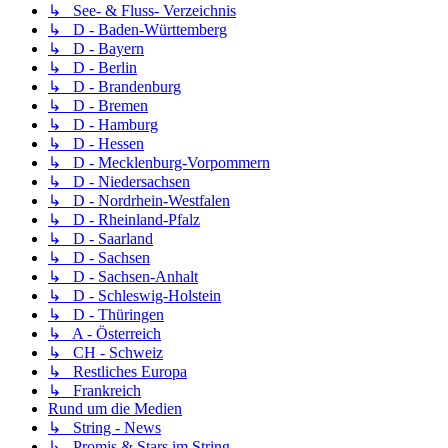
↳ See- & Fluss- Verzeichnis
↳ D - Baden-Württemberg
↳ D - Bayern
↳ D - Berlin
↳ D - Brandenburg
↳ D - Bremen
↳ D - Hamburg
↳ D - Hessen
↳ D - Mecklenburg-Vorpommern
↳ D - Niedersachsen
↳ D - Nordrhein-Westfalen
↳ D - Rheinland-Pfalz
↳ D - Saarland
↳ D - Sachsen
↳ D - Sachsen-Anhalt
↳ D - Schleswig-Holstein
↳ D - Thüringen
↳ A - Österreich
↳ CH - Schweiz
↳ Restliches Europa
↳ Frankreich
Rund um die Medien
↳ String - News
↳ Promis & Stars im String