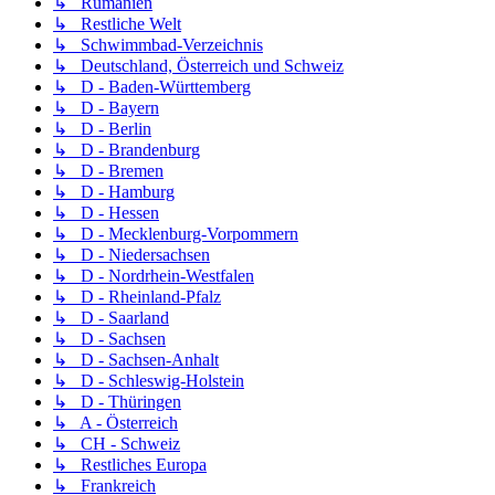
↳ Rumänien
↳ Restliche Welt
↳ Schwimmbad-Verzeichnis
↳ Deutschland, Österreich und Schweiz
↳ D - Baden-Württemberg
↳ D - Bayern
↳ D - Berlin
↳ D - Brandenburg
↳ D - Bremen
↳ D - Hamburg
↳ D - Hessen
↳ D - Mecklenburg-Vorpommern
↳ D - Niedersachsen
↳ D - Nordrhein-Westfalen
↳ D - Rheinland-Pfalz
↳ D - Saarland
↳ D - Sachsen
↳ D - Sachsen-Anhalt
↳ D - Schleswig-Holstein
↳ D - Thüringen
↳ A - Österreich
↳ CH - Schweiz
↳ Restliches Europa
↳ Frankreich