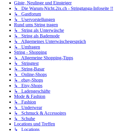
Gäste, Neulinge und Einsteiger
↳ Die Warum-Nicht.2ix.ch - Stringtanga-Infoseite !!
↳ Gastforum
↳ Uservorstellungen
Rund ums String tragen
↳ String als Unterwäsche
↳ String als Bademode
↳ Allgemeines Unterwäschegespräch
↳ Umfragen
String - Shopping
↳ Allgemeine Shopping-Tipps
↳ Stringtest
↳ String-Basar
↳ Online-Shops
↳ ebay-Shops
↳ Etsy-Shops
↳ Ladengeschäfte
Mode & Fashion
↳ Fashion
↳ Underwear
↳ Schmuck & Accessoires
↳ Schuhe
Locations und Treffen
↳ Locations