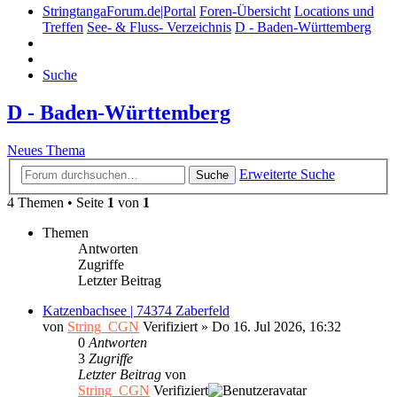
StringtangaForum.de|Portal
Foren-Übersicht
Locations und
Treffen
See- & Fluss- Verzeichnis
D - Baden-Württemberg
Suche
D - Baden-Württemberg
Neues Thema
Erweiterte Suche
Suche
4 Themen • Seite
1
von
1
Themen
Antworten
Zugriffe
Letzter Beitrag
Katzenbachsee | 74374 Zaberfeld
von
String_CGN
Verifiziert
»
Do 16. Jul 2026, 16:32
0
Antworten
3
Zugriffe
Letzter Beitrag
von
String_CGN
Verifiziert