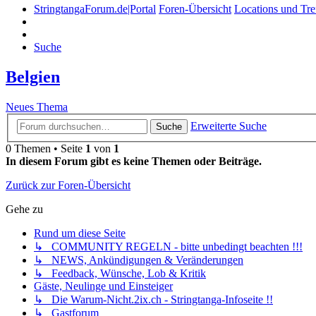
StringtangaForum.de|Portal
Foren-Übersicht
Locations und Tre
Suche
Belgien
Neues Thema
Erweiterte Suche
Suche
0 Themen • Seite
1
von
1
In diesem Forum gibt es keine Themen oder Beiträge.
Zurück zur Foren-Übersicht
Gehe zu
Rund um diese Seite
↳ COMMUNITY REGELN - bitte unbedingt beachten !!!
↳ NEWS, Ankündigungen & Veränderungen
↳ Feedback, Wünsche, Lob & Kritik
Gäste, Neulinge und Einsteiger
↳ Die Warum-Nicht.2ix.ch - Stringtanga-Infoseite !!
↳ Gastforum