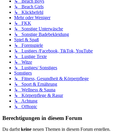
↳ Beach Boys
↳ Beach Girls
↳ Klickbefehl
Mehr oder Weniger
↳ FKK
↳ Sonstige Unterwäsche
↳ Sonstige Badebekleidung
Spiel & Spaß
↳ Forenspiele
↳ Lustiges /Facebook, TikTok, YouTube
↳ Lustige Texte
↳ Witze
↳ Lustiges/ Sonstiges
Sonstiges
↳ Fitness, Gesundheit & Körperpflege
↳ Sport & Ernährung
↳ Wellness & Sauna
↳ Körperpflege & Rasur
↳ Achtung
↳ Offtopic
Berechtigungen in diesem Forum
Du darfst
keine
neuen Themen in diesem Forum erstellen.