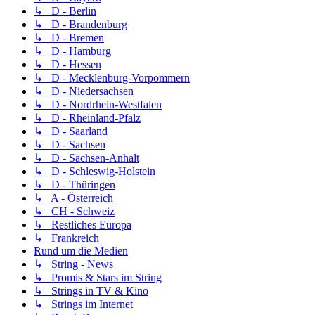
↳ D - Berlin
↳ D - Brandenburg
↳ D - Bremen
↳ D - Hamburg
↳ D - Hessen
↳ D - Mecklenburg-Vorpommern
↳ D - Niedersachsen
↳ D - Nordrhein-Westfalen
↳ D - Rheinland-Pfalz
↳ D - Saarland
↳ D - Sachsen
↳ D - Sachsen-Anhalt
↳ D - Schleswig-Holstein
↳ D - Thüringen
↳ A - Österreich
↳ CH - Schweiz
↳ Restliches Europa
↳ Frankreich
Rund um die Medien
↳ String - News
↳ Promis & Stars im String
↳ Strings in TV & Kino
↳ Strings im Internet