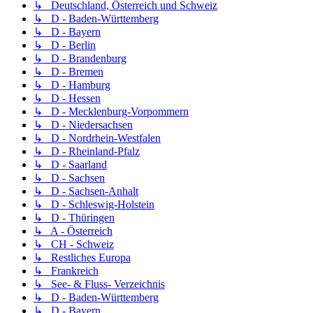
↳ Deutschland, Österreich und Schweiz
↳ D - Baden-Württemberg
↳ D - Bayern
↳ D - Berlin
↳ D - Brandenburg
↳ D - Bremen
↳ D - Hamburg
↳ D - Hessen
↳ D - Mecklenburg-Vorpommern
↳ D - Niedersachsen
↳ D - Nordrhein-Westfalen
↳ D - Rheinland-Pfalz
↳ D - Saarland
↳ D - Sachsen
↳ D - Sachsen-Anhalt
↳ D - Schleswig-Holstein
↳ D - Thüringen
↳ A - Österreich
↳ CH - Schweiz
↳ Restliches Europa
↳ Frankreich
↳ See- & Fluss- Verzeichnis
↳ D - Baden-Württemberg
↳ D - Bayern