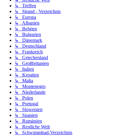
↳ Treffen
↳ Strand - Verzeichnis
↳ Europa
↳ Albanien
↳ Belgien
↳ Bulgarien
↳ Dänemark
↳ Deutschland
↳ Frankreich
↳ Griechenland
↳ Großbritanien
↳ Italien
↳ Kroatien
↳ Malta
↳ Montenegro
↳ Niederlande
↳ Polen
↳ Portugal
↳ Slowenien
↳ Spanien
↳ Rumänien
↳ Restliche Welt
↳ Schwimmbad-Verzeichnis