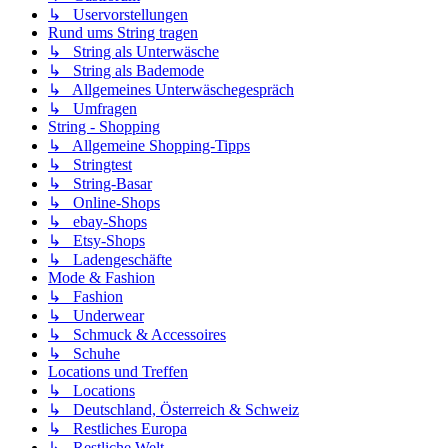
↳ Uservorstellungen
Rund ums String tragen
↳ String als Unterwäsche
↳ String als Bademode
↳ Allgemeines Unterwäschegespräch
↳ Umfragen
String - Shopping
↳ Allgemeine Shopping-Tipps
↳ Stringtest
↳ String-Basar
↳ Online-Shops
↳ ebay-Shops
↳ Etsy-Shops
↳ Ladengeschäfte
Mode & Fashion
↳ Fashion
↳ Underwear
↳ Schmuck & Accessoires
↳ Schuhe
Locations und Treffen
↳ Locations
↳ Deutschland, Österreich & Schweiz
↳ Restliches Europa
↳ Restliche Welt