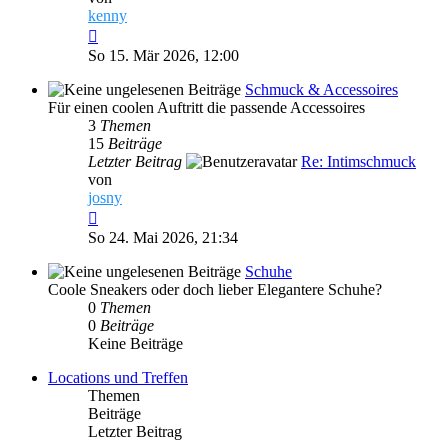
kenny
Neuester
Beitrag
So 15. Mär 2026, 12:00
Schmuck & Accessoires
Für einen coolen Auftritt die passende Accessoires
3
Themen
15
Beiträge
Letzter Beitrag
Re: Intimschmuck
von
josny
Neuester
Beitrag
So 24. Mai 2026, 21:34
Schuhe
Coole Sneakers oder doch lieber Elegantere Schuhe?
0
Themen
0
Beiträge
Keine Beiträge
Locations und Treffen
Themen
Beiträge
Letzter Beitrag