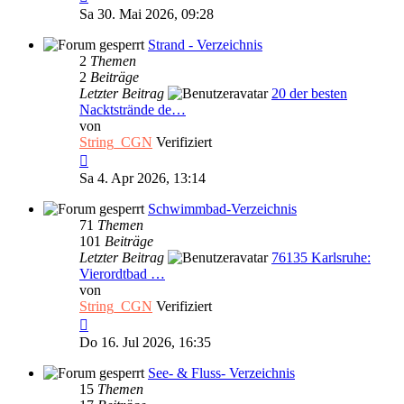
Beitrag
Sa 30. Mai 2026, 09:28
Strand - Verzeichnis
2
Themen
2
Beiträge
Letzter Beitrag
20 der besten
Nacktstrände de…
von
String_CGN
Verifiziert
Neuester
Beitrag
Sa 4. Apr 2026, 13:14
Schwimmbad-Verzeichnis
71
Themen
101
Beiträge
Letzter Beitrag
76135 Karlsruhe:
Vierordtbad …
von
String_CGN
Verifiziert
Neuester
Beitrag
Do 16. Jul 2026, 16:35
See- & Fluss- Verzeichnis
15
Themen