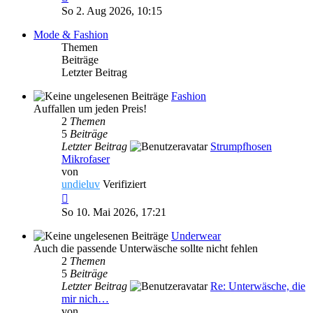
Beitrag
So 2. Aug 2026, 10:15
Mode & Fashion
Themen
Beiträge
Letzter Beitrag
Fashion
Auffallen um jeden Preis!
2
Themen
5
Beiträge
Letzter Beitrag
Strumpfhosen
Mikrofaser
von
undieluv
Verifiziert
Neuester
Beitrag
So 10. Mai 2026, 17:21
Underwear
Auch die passende Unterwäsche sollte nicht fehlen
2
Themen
5
Beiträge
Letzter Beitrag
Re: Unterwäsche, die
mir nich…
von