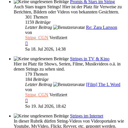
Promis & Stars im String
Auch Stars tragen Strings! Hier ist der Platz für Verweise zu
Berichten, Bildern oder Videos von bekannten Gesichtern.
301
Themen
1159
Beiträge
Letzter Beitrag
Re: Zara Larsson
von
String_CGN
Verifiziert
Neuester
Beitrag
Sa 18. Jul 2026, 14:38
Strings in TV & Kino
Hier ist Platz für Shows, Serien, Filme, Musikvideos o.ä. in
denen Strings zu sehen sind.
179
Themen
184
Beiträge
Letzter Beitrag
[Film] The L Word
von
String_CGN
Verifiziert
Neuester
Beitrag
So 19. Jul 2026, 18:42
Strings im Internet
In dieser Rubrik dürfen String-Videos von Videoportalen wie
Youtube, MyVideo, Flickr, Revver, etc. gepostet werden.