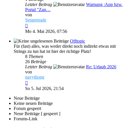
Letzter Beitrag
Warnung :App bzw.
Portal "Zan…
von
Seppenrade
Neuester
Beitrag
Mo 4. Mai 2026, 07:56
Offtopic
Für (fast) alles, was weder direkt noch indirekt etwas mit
Strings zu tun hat ist hier der richtige Platz!
8
Themen
26
Beiträge
Letzter Beitrag
Re: Urlaub 2026
von
navythong
Neuester
Beitrag
So 5. Jul 2026, 21:54
Neue Beiträge
Keine neuen Beiträge
Forum gesperrt
Neue Beiträge [ gesperrt ]
Forums-Link