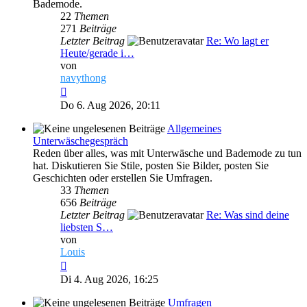
Bademode.
22
Themen
271
Beiträge
Letzter Beitrag
Re: Wo lagt er
Heute/gerade i…
von
navythong
Neuester
Beitrag
Do 6. Aug 2026, 20:11
Allgemeines
Unterwäschegespräch
Reden über alles, was mit Unterwäsche und Bademode zu tun
hat. Diskutieren Sie Stile, posten Sie Bilder, posten Sie
Geschichten oder erstellen Sie Umfragen.
33
Themen
656
Beiträge
Letzter Beitrag
Re: Was sind deine
liebsten S…
von
Louis
Neuester
Beitrag
Di 4. Aug 2026, 16:25
Umfragen