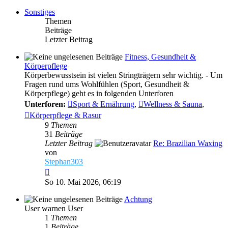
Sonstiges
Themen
Beiträge
Letzter Beitrag
Fitness, Gesundheit &
Körperpflege
Körperbewusstsein ist vielen Stringträgern sehr wichtig. - Um
Fragen rund ums Wohlfühlen (Sport, Gesundheit &
Körperpflege) geht es in folgenden Unterforen
Unterforen:
Sport & Ernährung
,
Wellness & Sauna
,
Körperpflege & Rasur
9
Themen
31
Beiträge
Letzter Beitrag
Re: Brazilian Waxing
von
Stephan303
Neuester
Beitrag
So 10. Mai 2026, 06:19
Achtung
User warnen User
1
Themen
1
Beiträge