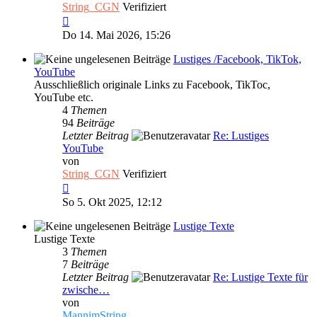
String_CGN
Verifiziert
Neuester
Beitrag
Do 14. Mai 2026, 15:26
Lustiges /Facebook, TikTok,
YouTube
Ausschließlich originale Links zu Facebook, TikToc,
YouTube etc.
4
Themen
94
Beiträge
Letzter Beitrag
Re: Lustiges
YouTube
von
String_CGN
Verifiziert
Neuester
Beitrag
So 5. Okt 2025, 12:12
Lustige Texte
Lustige Texte
3
Themen
7
Beiträge
Letzter Beitrag
Re: Lustige Texte für
zwische…
von
MannimString