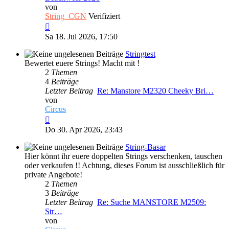
von
String_CGN
Verifiziert
Neuester
Beitrag
Sa 18. Jul 2026, 17:50
Stringtest
Bewertet euere Strings! Macht mit !
2
Themen
4
Beiträge
Letzter Beitrag
Re: Manstore M2320 Cheeky Bri…
von
Circus
Neuester
Beitrag
Do 30. Apr 2026, 23:43
String-Basar
Hier könnt ihr euere doppelten Strings verschenken, tauschen
oder verkaufen !! Achtung, dieses Forum ist ausschließlich für
private Angebote!
2
Themen
3
Beiträge
Letzter Beitrag
Re: Suche MANSTORE M2509:
Str…
von