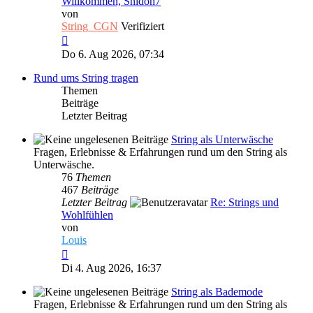
Willkommen, Shidoh7
von
String_CGN
Verifiziert
Neuester
Beitrag
Do 6. Aug 2026, 07:34
Rund ums String tragen
Themen
Beiträge
Letzter Beitrag
String als Unterwäsche
Fragen, Erlebnisse & Erfahrungen rund um den String als
Unterwäsche.
76
Themen
467
Beiträge
Letzter Beitrag
Re: Strings und
Wohlfühlen
von
Louis
Neuester
Beitrag
Di 4. Aug 2026, 16:37
String als Bademode
Fragen, Erlebnisse & Erfahrungen rund um den String als