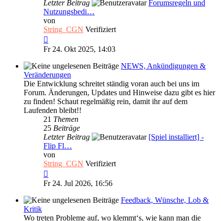
Letzter Beitrag
Forumsregeln und
Nutzungsbedi…
von
String_CGN
Verifiziert
Neuester
Beitrag
Fr 24. Okt 2025, 14:03
NEWS, Ankündigungen &
Veränderungen
Die Entwicklung schreitet ständig voran auch bei uns im
Forum. Änderungen, Updates und Hinweise dazu gibt es hier
zu finden! Schaut regelmäßig rein, damit ihr auf dem
Laufenden bleibt!!
21
Themen
25
Beiträge
Letzter Beitrag
[Spiel installiert] -
Flip Fl…
von
String_CGN
Verifiziert
Neuester
Beitrag
Fr 24. Jul 2026, 16:56
Feedback, Wünsche, Lob &
Kritik
Wo treten Probleme auf, wo klemmt‘s, wie kann man die