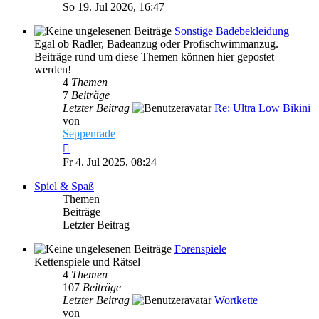
Beitrag
So 19. Jul 2026, 16:47
Sonstige Badebekleidung
Egal ob Radler, Badeanzug oder Profischwimmanzug.
Beiträge rund um diese Themen können hier gepostet
werden!
4
Themen
7
Beiträge
Letzter Beitrag
Re: Ultra Low Bikini
von
Seppenrade
Neuester
Beitrag
Fr 4. Jul 2025, 08:24
Spiel & Spaß
Themen
Beiträge
Letzter Beitrag
Forenspiele
Kettenspiele und Rätsel
4
Themen
107
Beiträge
Letzter Beitrag
Wortkette
von