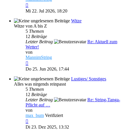
Neuester
Beitrag
Mi 22. Jul 2026, 18:20
Witze
Witze von A bis Z
5
Themen
12
Beiträge
Letzter Beitrag
Re: Aktuell zum
Wetter!
von
MannimString
Neuester
Beitrag
Do 25. Jun 2026, 17:44
Lustiges/ Sonstiges
Alles was nirgends reinpasst
5
Themen
12
Beiträge
Letzter Beitrag
Re: String-Tanga-
Pflicht auf …
von
max_bum
Verifiziert
Neuester
Beitrag
Di 23. Dez 2025, 13:32