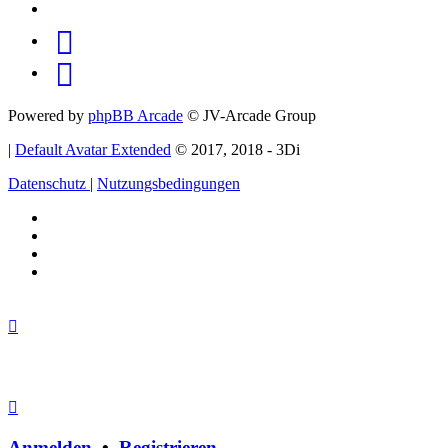
(Opens
Twitter
in
(Opens
Reddit
new
in
(Opens
Youtube
tab)
new
in
(Opens
Powered by
phpBB Arcade
© JV-Arcade Group
tab)
new
in
|
Default Avatar Extended
© 2017, 2018 - 3Di
tab)
new
Datenschutz
|
Nutzungsbedingungen
tab)
Anmelden
•
Registrieren