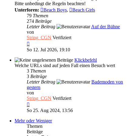
Bitte unbedingt die Regeln beachten!
Unterforen:
Beach Boys
,
Beach Girls
79
Themen
274
Beiträge
Letzter Beitrag
Auf der Bühne
von
String_CGN
Verifiziert
Neuester
Beitrag
So 12. Jul 2026, 19:10
Klickbefehl
Welche URLs sind auf jeden Fall einen Besuch wert
3
Themen
3
Beiträge
Letzter Beitrag
Bademoden von
gestern
von
String_CGN
Verifiziert
Neuester
Beitrag
So 25. Aug 2024, 13:56
Mehr oder Weniger
Themen
Beiträge