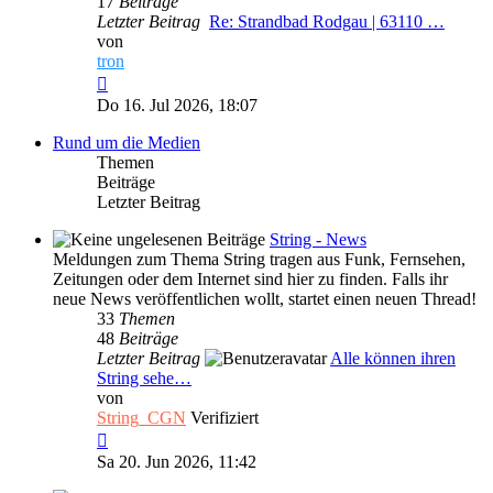
17
Beiträge
Letzter Beitrag
Re: Strandbad Rodgau | 63110 …
von
tron
Neuester
Beitrag
Do 16. Jul 2026, 18:07
Rund um die Medien
Themen
Beiträge
Letzter Beitrag
String - News
Meldungen zum Thema String tragen aus Funk, Fernsehen,
Zeitungen oder dem Internet sind hier zu finden. Falls ihr
neue News veröffentlichen wollt, startet einen neuen Thread!
33
Themen
48
Beiträge
Letzter Beitrag
Alle können ihren
String sehe…
von
String_CGN
Verifiziert
Neuester
Beitrag
Sa 20. Jun 2026, 11:42