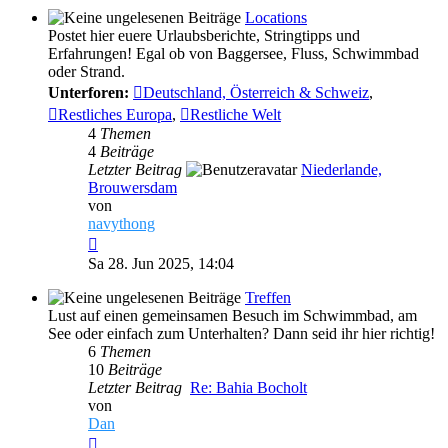
Locations
Postet hier euere Urlaubsberichte, Stringtipps und
Erfahrungen! Egal ob von Baggersee, Fluss, Schwimmbad
oder Strand.
Unterforen:
Deutschland, Österreich & Schweiz
,
Restliches Europa
,
Restliche Welt
4
Themen
4
Beiträge
Letzter Beitrag
Niederlande,
Brouwersdam
von
navythong
Neuester
Beitrag
Sa 28. Jun 2025, 14:04
Treffen
Lust auf einen gemeinsamen Besuch im Schwimmbad, am
See oder einfach zum Unterhalten? Dann seid ihr hier richtig!
6
Themen
10
Beiträge
Letzter Beitrag
Re: Bahia Bocholt
von
Dan
Neuester