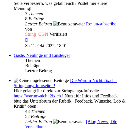
Seite verbessern, was gefällt euch? Postet hier euere
Meinung!
3
Themen
8
Beiträge
Letzter Beitrag
Re: un-subscribe
von
String_CGN
Verifiziert
Neuester
Beitrag
Sa 11. Okt 2025, 18:01
Gäste, Neulinge und Einsteiger
Themen
Beiträge
Letzter Beitrag
Die Warum-Nicht.2ix.ch -
Stringtanga-Infoseite !!
Hier gelangt ihr direkt zur Stringtanga-Infoseite
https://warum-nicht.2ix.ch
! Nutzt für Infos und Feedback
bitte das Unterforum der Rubrik "Feedback, Wünsche, Lob &
Kritik" oben!
48
Themen
52
Beiträge
Letzter Beitrag
[Blog News] Die
Vorstellung, …