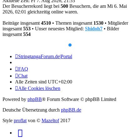
Aktuelle Zeit: Fr 7. Aug 2026, 21:53
Der Besucherrekord liegt bei
500
Besuchern, die am Mi 6. Mai
2026, 02:01 gleichzeitig online waren.
Beiträge insgesamt
4510
• Themen insgesamt
1530
• Mitglieder
insgesamt
553
• Unser neuestes Mitglied:
Shidoh7
• Bilder
insgesamt
554
StringtangaForum.de|Portal
FAQ
Chat
Alle Zeiten sind
UTC+02:00
Alle Cookies löschen
Powered by
phpBB
® Forum Software © phpBB Limited
Deutsche Übersetzung durch
phpBB.de
Style
proflat
von ©
Mazeltof
2017
RSS