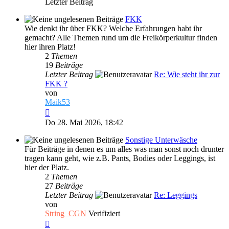
Letzter Beitrag
FKK
Wie denkt ihr über FKK? Welche Erfahrungen habt ihr
gemacht? Alle Themen rund um die Freikörperkultur finden
hier ihren Platz!
2
Themen
19
Beiträge
Letzter Beitrag
Re: Wie steht ihr zur
FKK ?
von
Maik53
Neuester
Beitrag
Do 28. Mai 2026, 18:42
Sonstige Unterwäsche
Für Beiträge in denen es um alles was man sonst noch drunter
tragen kann geht, wie z.B. Pants, Bodies oder Leggings, ist
hier der Platz.
2
Themen
27
Beiträge
Letzter Beitrag
Re: Leggings
von
String_CGN
Verifiziert
Neuester