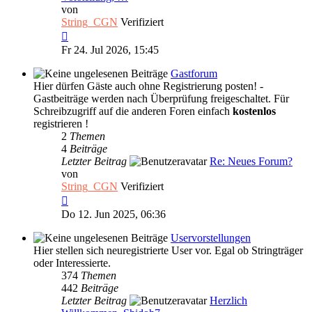
von
String_CGN
Verifiziert
Neuester
Beitrag
Fr 24. Jul 2026, 15:45
Gastforum
Hier dürfen Gäste auch ohne Registrierung posten! -
Gastbeiträge werden nach Überprüfung freigeschaltet. Für
Schreibzugriff auf die anderen Foren einfach
kostenlos
registrieren !
2
Themen
4
Beiträge
Letzter Beitrag
Re: Neues Forum?
von
String_CGN
Verifiziert
Neuester
Beitrag
Do 12. Jun 2025, 06:36
Uservorstellungen
Hier stellen sich neuregistrierte User vor. Egal ob Stringträger
oder Interessierte.
374
Themen
442
Beiträge
Letzter Beitrag
Herzlich