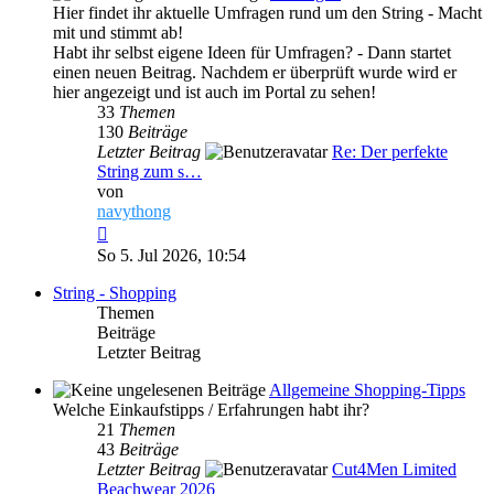
Hier findet ihr aktuelle Umfragen rund um den String - Macht
mit und stimmt ab!
Habt ihr selbst eigene Ideen für Umfragen? - Dann startet
einen neuen Beitrag. Nachdem er überprüft wurde wird er
hier angezeigt und ist auch im Portal zu sehen!
33
Themen
130
Beiträge
Letzter Beitrag
Re: Der perfekte
String zum s…
von
navythong
Neuester
Beitrag
So 5. Jul 2026, 10:54
String - Shopping
Themen
Beiträge
Letzter Beitrag
Allgemeine Shopping-Tipps
Welche Einkaufstipps / Erfahrungen habt ihr?
21
Themen
43
Beiträge
Letzter Beitrag
Cut4Men Limited
Beachwear 2026