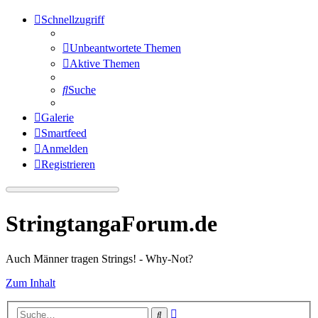
Schnellzugriff
Unbeantwortete Themen
Aktive Themen
Suche
Galerie
Smartfeed
Anmelden
Registrieren
StringtangaForum.de
Auch Männer tragen Strings! - Why-Not?
Zum Inhalt
Erweiterte
Suche