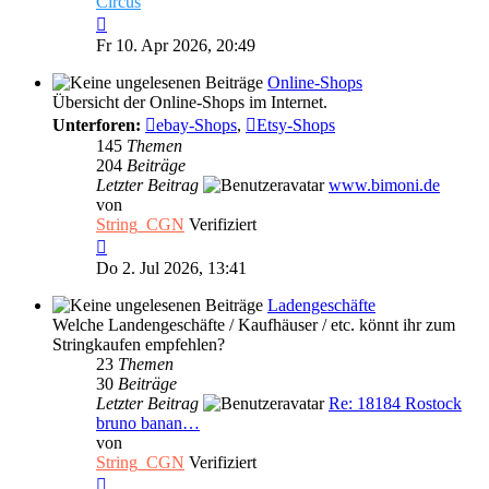
Circus
Neuester
Beitrag
Fr 10. Apr 2026, 20:49
Online-Shops
Übersicht der Online-Shops im Internet.
Unterforen:
ebay-Shops
,
Etsy-Shops
145
Themen
204
Beiträge
Letzter Beitrag
www.bimoni.de
von
String_CGN
Verifiziert
Neuester
Beitrag
Do 2. Jul 2026, 13:41
Ladengeschäfte
Welche Landengeschäfte / Kaufhäuser / etc. könnt ihr zum
Stringkaufen empfehlen?
23
Themen
30
Beiträge
Letzter Beitrag
Re: 18184 Rostock
bruno banan…
von
String_CGN
Verifiziert
Neuester