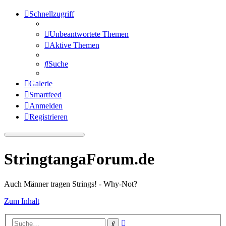
Schnellzugriff
Unbeantwortete Themen
Aktive Themen
Suche
Galerie
Smartfeed
Anmelden
Registrieren
StringtangaForum.de
Auch Männer tragen Strings! - Why-Not?
Zum Inhalt
Erweiterte
Suche